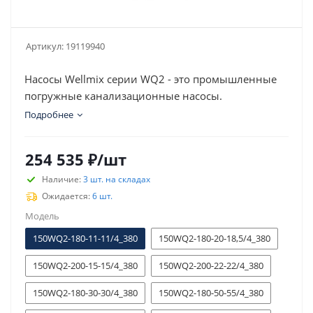
Артикул:
19119940
Насосы Wellmix серии WQ2 - это промышленные
погружные канализационные насосы.
Подробнее
254 535
₽
/шт
Наличие:
3 шт. на складах
Ожидается:
6 шт.
Модель
150WQ2-180-11-11/4_380
150WQ2-180-20-18,5/4_380
150WQ2-200-15-15/4_380
150WQ2-200-22-22/4_380
150WQ2-180-30-30/4_380
150WQ2-180-50-55/4_380