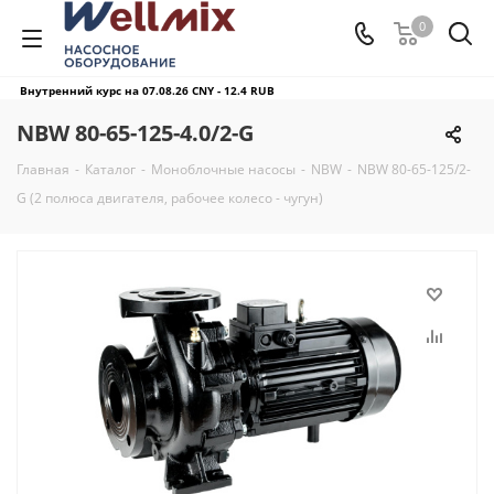
0
Внутренний курс на 07.08.26
CNY - 12.4 RUB
NBW 80-65-125-4.0/2-G
Главная
-
Каталог
-
Моноблочные насосы
-
NBW
-
NBW 80-65-125/2-
G (2 полюса двигателя, рабочее колесо - чугун)