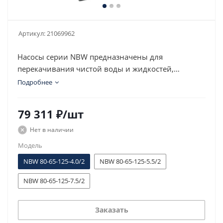
Артикул:
21069962
Насосы серии NBW предназначены для
перекачивания чистой воды и жидкостей,
химически не агрессивных к материалам насоса
Подробнее
79 311
₽
/шт
Нет в наличии
Модель
NBW 80-65-125-4.0/2
NBW 80-65-125-5.5/2
NBW 80-65-125-7.5/2
Заказать