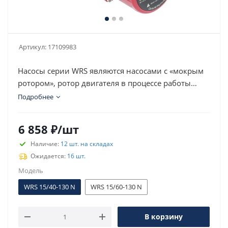
Артикул:
17109983
Насосы серии WRS являются насосами с «мокрым
ротором», ротор двигателя в процессе работы
омывается перекачиваемой жидкостью. Монтаж
Подробнее
насоса осуществляется непосредственно на
трубопровод.
6 858
₽
/шт
Наличие:
12 шт. на складах
Ожидается:
16 шт.
Модель
WRS 15/40-130 N
WRS 15/60-130 N
В корзину