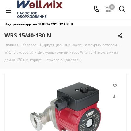
0
Внутренний курс на 08.08.26
CNY - 12.4 RUB
WRS 15/40-130 N
Главная
-
Каталог
-
Циркуляционные насосы с мокрым ротором
-
WRS (3 скорости)
-
Циркуляционный насос WRS 15 N (монтажная
длина 130 мм, корпус - нержавеющая сталь)