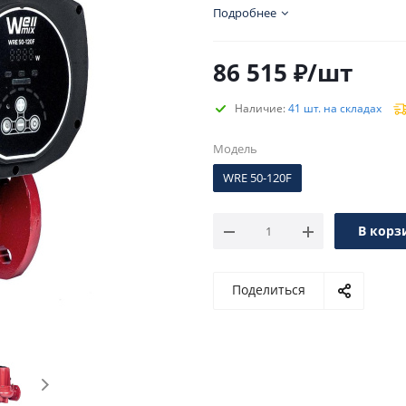
частоты.
Подробнее
86 515
₽
/шт
Наличие:
41 шт. на складах
Модель
WRE 50-120F
В корз
Поделиться