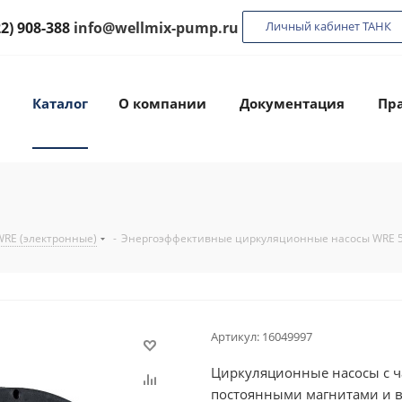
22) 908-388
info@wellmix-pump.ru
Личный кабинет ТАНК
Каталог
О компании
Документация
Пра
WRE (электронные)
-
Энергоэффективные циркуляционные насосы WRE 5
Артикул:
16049997
Циркуляционные насосы с ч
постоянными магнитами и 