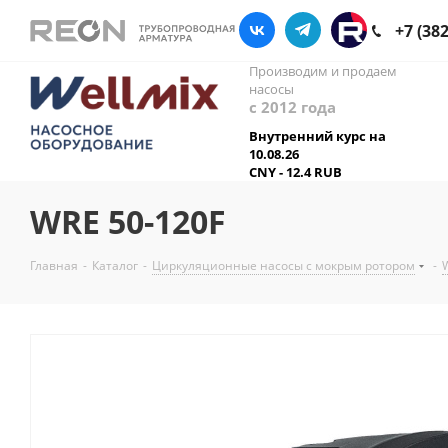
+7 (38
Производим и продаем
насосы
с 2012 года
Внутренний курс на
10.08.26
CNY - 12.4 RUB
WRE 50-120F
Главная
-
Каталог
-
Циркуляционные насосы с мокрым ротором
-