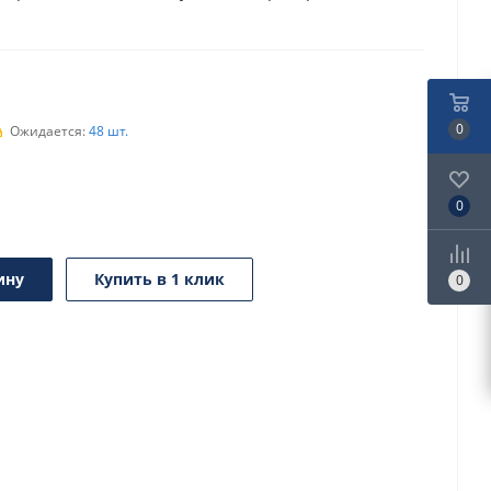
0
Ожидается:
48 шт.
0
ину
Купить в 1 клик
0