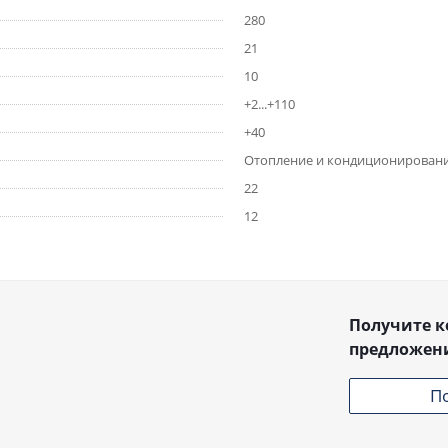
280
21
10
+2...+110
+40
Отопление и кондиционирован
22
12
Получите 
предложен
П