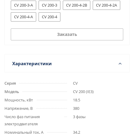
CV 200-3-А
CV 200-3
CV 200-4-2В
CV 200-4-2А
CV 200-4-А
CV 200-4
Заказать
Характеристики
Серия
CV
Модель
CV 200 (IE3)
Мощность, кВт
18.5
Напряжение, В
380
Число фаз питания
3 фазы
электродвигателя
Номинальный ток, А
34.2