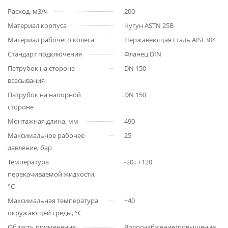
Расход, м3/ч
200
Материал корпуса
Чугун ASTN 25B
Материал рабочего колеса
Нержавеющая сталь AISI 304
Стандарт подключения
Фланец DIN
Патрубок на стороне
DN 150
всасывания
Патрубок на напорной
DN 150
стороне
Монтажная длина, мм
490
Максимальное рабочее
25
давление, бар
Температура
-20...+120
перекачиваемой жидкости,
°С
Максимальная температура
+40
окружающей среды, °С
Область применения
Водоснабжение/повышение