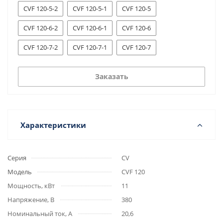
CVF 120-5-2
CVF 120-5-1
CVF 120-5
CVF 120-6-2
CVF 120-6-1
CVF 120-6
CVF 120-7-2
CVF 120-7-1
CVF 120-7
Заказать
Характеристики
Серия
CV
Модель
CVF 120
Мощность, кВт
11
Напряжение, В
380
Номинальный ток, А
20,6