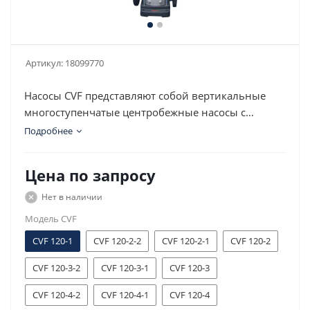
Артикул:
18099770
Насосы CVF представляют собой вертикальные
многоступенчатые центробежные насосы с
нормальным всасыванием со стандартным
Подробнее
электродвигателем.
Цена по запросу
Нет в наличии
Модель CVF
CVF 120-1
CVF 120-2-2
CVF 120-2-1
CVF 120-2
CVF 120-3-2
CVF 120-3-1
CVF 120-3
CVF 120-4-2
CVF 120-4-1
CVF 120-4