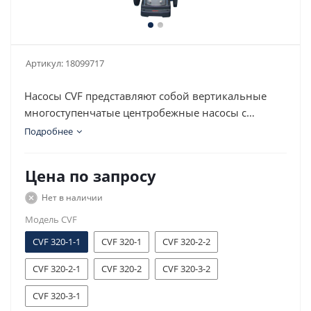
Артикул:
18099717
Насосы CVF представляют собой вертикальные
многоступенчатые центробежные насосы с
нормальным всасыванием со стандартным
Подробнее
электродвигателем.
Цена по запросу
Нет в наличии
Модель CVF
CVF 320-1-1
CVF 320-1
CVF 320-2-2
CVF 320-2-1
CVF 320-2
CVF 320-3-2
CVF 320-3-1