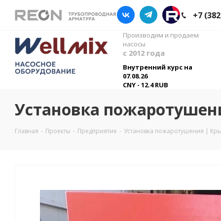
+7 (382
Производим и продаем
насосы
с 2012 года
Внутренний курс на
07.08.26
CNY - 12.4 RUB
Установка пожаротушен
Главная
-
Проекты
-
Предприятие
-
Установка пожаротушения | Кр