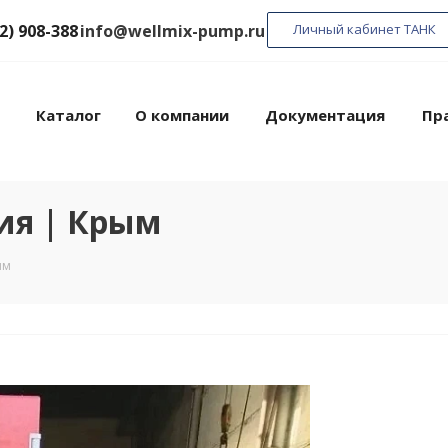
2) 908-388
info@wellmix-pump.ru
Личный кабинет ТАНК
Каталог
О компании
Документация
Пр
ия | Крым
ым