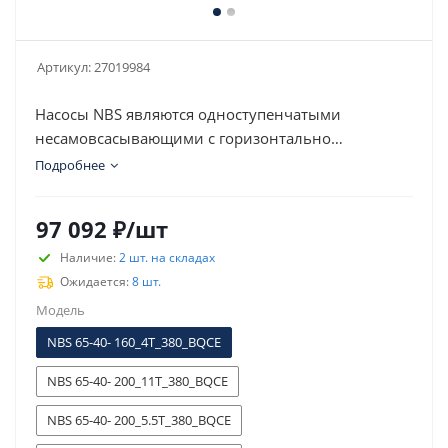
Артикул:
27019984
Насосы NBS являются одноступенчатыми
несамовсасывающими с горизонтально
расположенным валом, осевым всасывающим и
Подробнее
радиальным напорным патрубками
97 092
₽
/шт
Наличие:
2 шт. на складах
Ожидается:
8 шт.
Модель
NBS 65-40- 160_4T_380_BQCE
NBS 65-40- 200_11T_380_BQCE
NBS 65-40- 200_5.5T_380_BQCE