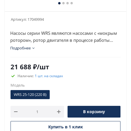
Артикул:
17049994
Насосы серии WRS являются насосами с «мокрым
ротором», ротор двигателя в процессе работы
омывается перекачиваемой жидкостью.
Подробнее
21 688
₽
/шт
Наличие:
1 шт. на складах
Модель
WRS 25-120 (220 В)
В корзину
Купить в 1 клик