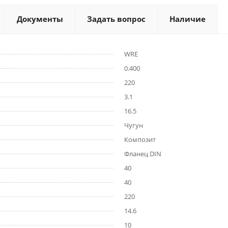
Документы
Задать вопрос
Наличие
WRE
0.400
220
3.1
16.5
Чугун
Композит
Фланец DIN
40
40
220
14.6
10