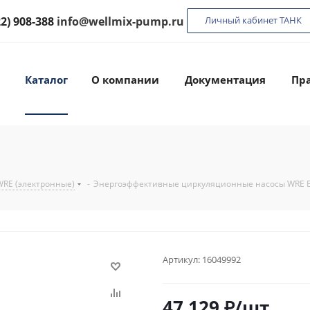
22) 908-388
info@wellmix-pump.ru
Личный кабинет ТАНК
Каталог
О компании
Документация
Пра
WRE (электронные)
-
Энергоэффективные циркуляционные насосы WRE B
Артикул:
16049992
47 129
₽
/шт