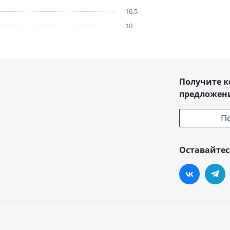
16,5
10
Получите 
предложен
П
Оставайтес