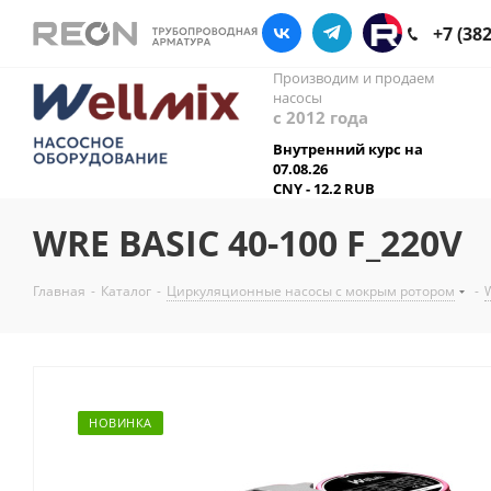
+7 (38
Производим и продаем
насосы
с 2012 года
Внутренний курс на
07.08.26
CNY - 12.2 RUB
WRE BASIC 40-100 F_220V
Главная
-
Каталог
-
Циркуляционные насосы с мокрым ротором
-
НОВИНКА