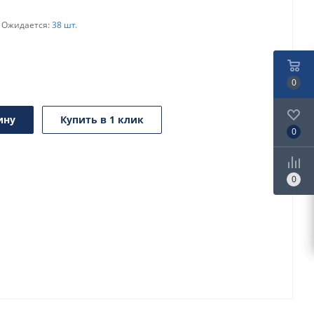
Ожидается:
38 шт.
0
ину
Купить в 1 клик
0
0