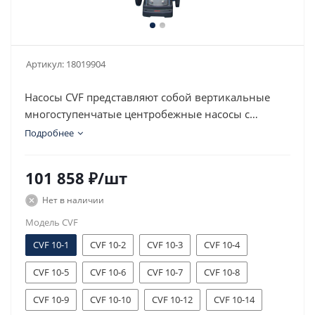
Артикул:
18019904
Насосы CVF представляют собой вертикальные
многоступенчатые центробежные насосы с
нормальным всасыванием со стандартным
Подробнее
электродвигателем.
101 858
₽
/шт
Нет в наличии
Модель CVF
CVF 10-1
CVF 10-2
CVF 10-3
CVF 10-4
CVF 10-5
CVF 10-6
CVF 10-7
CVF 10-8
CVF 10-9
CVF 10-10
CVF 10-12
CVF 10-14