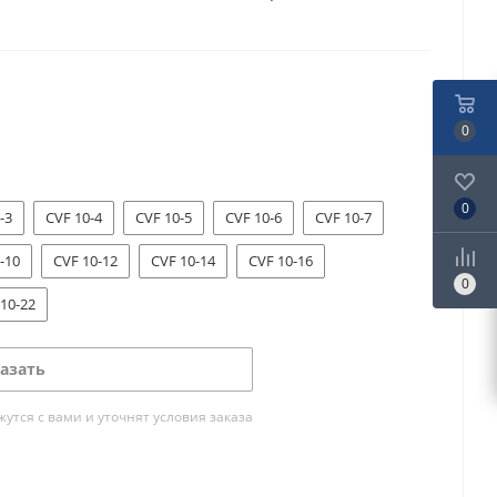
0
0
-3
CVF 10-4
CVF 10-5
CVF 10-6
CVF 10-7
-10
CVF 10-12
CVF 10-14
CVF 10-16
0
10-22
азать
тся с вами и уточнят условия заказа