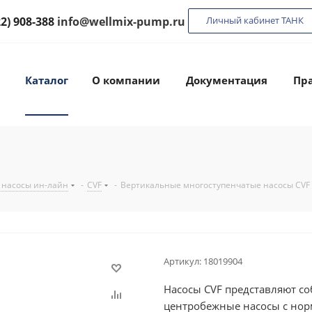
22) 908-388
info@wellmix-pump.ru
Личный кабинет ТАНК
Каталог
О компании
Документация
Пра
 насосы ин-лайн
-
CVF
-
Вертикальные многоступенчатые насосы CVF
Артикул:
18019904
Насосы CVF представляют с
центробежные насосы с но