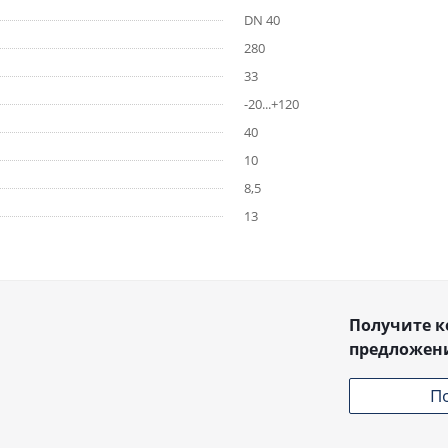
DN 40
280
33
-20...+120
40
10
8,5
13
Получите 
предложен
П