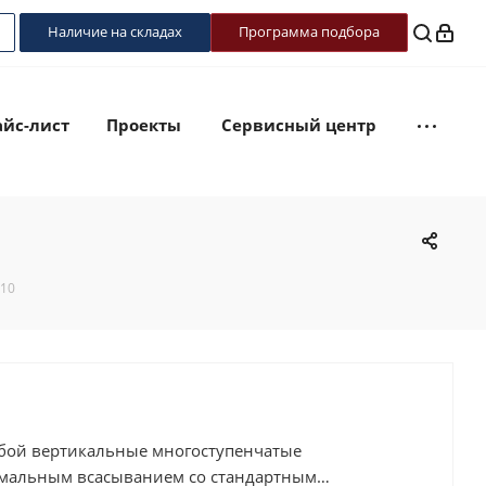
Наличие на складах
Программа подбора
йс-лист
Проекты
Сервисный центр
 10
обой вертикальные многоступенчатые
рмальным всасыванием со стандартным