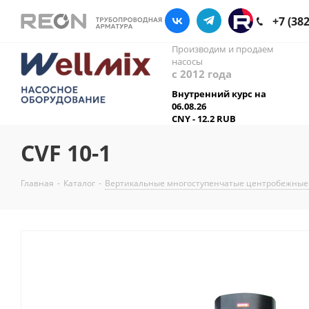
+7 (38
Производим и продаем
насосы
с 2012 года
Внутренний курс на
06.08.26
CNY - 12.2 RUB
CVF 10-1
Главная
-
Каталог
-
Вертикальные многоступенчатые центробежные