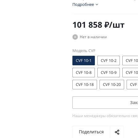
электродвигателем.
Подробнее
101 858
₽
/шт
Нет в наличии
Модель CVF
CVF 10-1
CVF 10-2
CVF 10
CVF 10-8
CVF 10-9
CVF 10
CVF 10-18
CVF 10-20
CVF 
Зак
Наши менеджеры обязательно свяжу
Поделиться