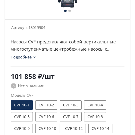
Артикул:
18019904
Насосы CVF представляют собой вертикальные
многоступенчатые центробежные насосы с
нормальным всасыванием со стандартным
Подробнее
электродвигателем.
101 858
₽
/шт
Нет в наличии
Модель CVF
CVF 10-1
CVF 10-2
CVF 10-3
CVF 10-4
CVF 10-5
CVF 10-6
CVF 10-7
CVF 10-8
CVF 10-9
CVF 10-10
CVF 10-12
CVF 10-14